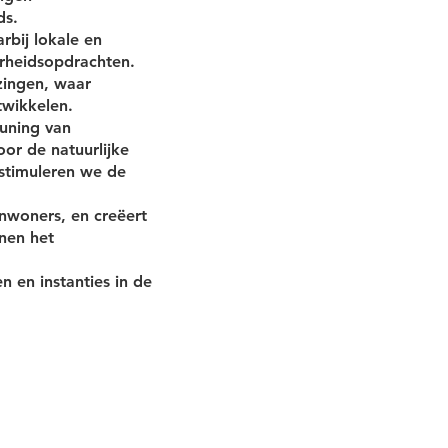
ds.
bij lokale en
rheidsopdrachten.
zingen, waar
twikkelen.
uning van
oor de natuurlijke
stimuleren we de
inwoners, en creëert
nen het
 en instanties in de