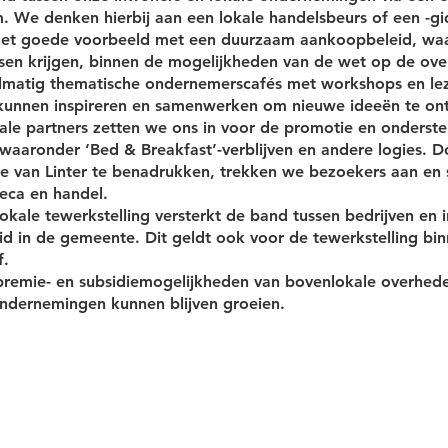
 We denken hierbij aan een lokale handelsbeurs of een -gi
et goede voorbeeld met een duurzaam aankoopbeleid, waar
sen krijgen, binnen de mogelijkheden van de wet op de ove
lmatig thematische ondernemerscafés met workshops en le
kunnen inspireren en samenwerken om nieuwe ideeën te on
le partners zetten we ons in voor de promotie en onderste
 waaronder ‘Bed & Breakfast’-verblijven en andere logies. D
e van Linter te benadrukken, trekken we bezoekers aan en 
eca en handel.
okale tewerkstelling versterkt de band tussen bedrijven en 
 in de gemeente. Dit geldt ook voor de tewerkstelling bin
f.
premie- en subsidiemogelijkheden van bovenlokale overheden
 ondernemingen kunnen blijven groeien.