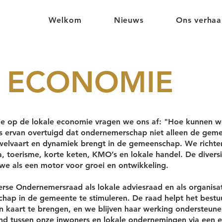
Welkom
Nieuws
Ons verhaa
 ECONOMIE
isie op de lokale economie vragen we ons af: "Hoe kunnen 
 is ervan overtuigd dat ondernemerschap niet alleen de geme
welvaart en dynamiek brengt in de gemeenschap. We richte
, toerisme, korte keten, KMO’s en lokale handel. De diversi
e als een motor voor groei en ontwikkeling.
rse Ondernemersraad als lokale adviesraad en als organis
hap in de gemeente te stimuleren. De raad helpt het best
n kaart te brengen, en we blijven haar werking ondersteune
nd tussen onze inwoners en lokale ondernemingen via een 