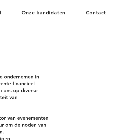
l
Onze kandidaten
Contact
we ondernemen in
ente financieel
n ons op diverse
teit van
ator van evenementen
uur om de noden van
n.
eigen