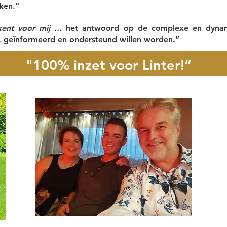
ken.”
t voor mij ...
het antwoord op de complexe en dynami
n, geïnformeerd en ondersteund willen worden.”
"100% inzet voor Linter!”