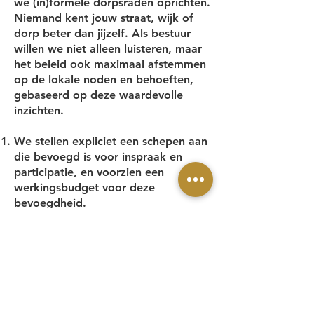
we (in)formele dorpsraden oprichten.
Niemand kent jouw straat, wijk of
dorp beter dan jijzelf. Als bestuur
willen we niet alleen luisteren, maar
het beleid ook maximaal afstemmen
op de lokale noden en behoeften,
gebaseerd op deze waardevolle
inzichten.
We stellen expliciet een schepen aan
die bevoegd is voor inspraak en
participatie, en voorzien een
werkingsbudget voor deze
bevoegdheid.
We richten (in)formele dorpsraden
op, die via inwoners, verenigingen en
ondernemers het gemeentebestuur
kunnen adviseren over lokale noden,
behoeften en verbeterpunten op het
vlak van publieke ruimte,
evenementen, veiligheid, verkeer en